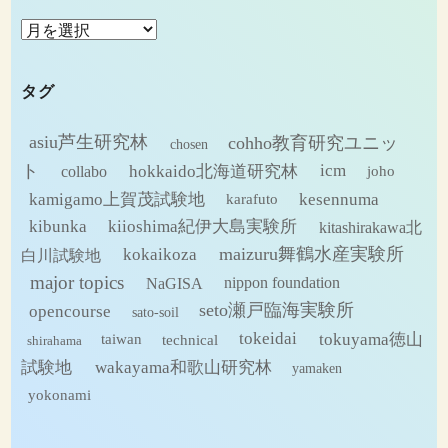
ア
ー
カ
タグ
イ
ブ
asiu芦生研究林
cohho教育研究ユニッ
chosen
ト
hokkaido北海道研究林
icm
collabo
joho
kamigamo上賀茂試験地
kesennuma
karafuto
kibunka
kiioshima紀伊大島実験所
kitashirakawa北
maizuru舞鶴水産実験所
kokaikoza
白川試験地
major topics
NaGISA
nippon foundation
seto瀬戸臨海実験所
opencourse
sato-soil
tokeidai
tokuyama徳山
technical
taiwan
shirahama
試験地
wakayama和歌山研究林
yamaken
yokonami