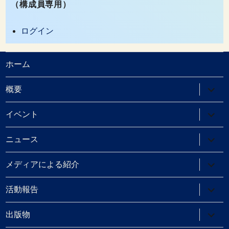
（構成員専用）
ログイン
ホーム
サ
概要
ブ
メ
ニ
サ
イベント
ュ
ブ
ー
メ
を
ニ
サ
ニュース
展
ュ
ブ
開
ー
メ
を
ニ
サ
メディアによる紹介
展
ュ
ブ
開
ー
メ
を
ニ
サ
活動報告
展
ュ
ブ
開
ー
メ
を
ニ
サ
出版物
展
ュ
ブ
開
ー
メ