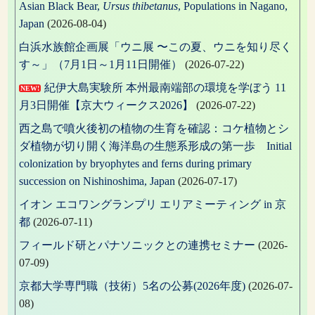
Asian Black Bear,
Ursus thibetanus
, Populations in Nagano,
Japan
(2026-08-04)
白浜水族館企画展「ウニ展 〜この夏、ウニを知り尽く
す～」（7月1日～1月11日開催）
(2026-07-22)
紀伊大島実験所 本州最南端部の環境を学ぼう 11
NEW!
月3日開催【京大ウィークス2026】
(2026-07-22)
西之島で噴火後初の植物の生育を確認：コケ植物とシ
ダ植物が切り開く海洋島の生態系形成の第一歩 Initial
colonization by bryophytes and ferns during primary
succession on Nishinoshima, Japan
(2026-07-17)
イオン エコワングランプリ エリアミーティング in 京
都
(2026-07-11)
フィールド研とパナソニックとの連携セミナー
(2026-
07-09)
京都大学専門職（技術）5名の公募(2026年度)
(2026-07-
08)