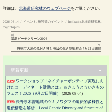
詳細は、
北海道研究林のウェブページ
をご覧ください。
投
カ
タ
2026-06-14
イベント
,
施設等のイベント
hokkaido北海道研究林
,
稿
テ
グ
major topics
日:
ゴ
前
投
リ
前
畠島ビーチクリーン2026
の
ー
稿
投
次
稿:
次
舞鶴市大浦の魚付き林と海辺の生き物観察会 7月22日開催
の
ナ
投
稿:
ビ
ゲ
新着更新
ー
ワークショップ「ネイチャーポジティブ実現に向
NEW!
シ
けたコーディネート活動とは」 in きょうと☆いきもの
ョ
フェス！2026（9月27日開催）
(2026-08-04)
ン
長野県木曽地域のツキノワグマの遺伝的多様性と
NEW!
遺伝構造を解析 Local Genetic Diversity and Structure of