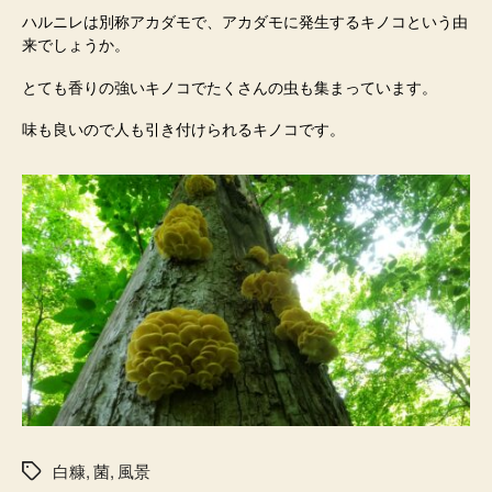
ハルニレは別称アカダモで、アカダモに発生するキノコという由
来でしょうか。
とても香りの強いキノコでたくさんの虫も集まっています。
味も良いので人も引き付けられるキノコです。
白糠
,
菌
,
風景
タ