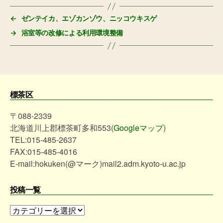
グ
←
ゼンテイカ、エゾカンゾウ、ニッコウキスゲ
→
浴室等の改修による利用環境整備
標茶区
〒088-2339
北海道川上郡標茶町多和553(
Googleマップ
)
TEL:015-485-2637
FAX:015-485-4016
E-mail:hokuken(@マーク)mail2.adm.kyoto-u.ac.jp
投稿一覧
投
稿