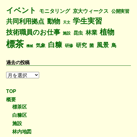
一
イベント
モニタリング
京大ウィークス
公開実習
覧
学生実習
動物
共同利用拠点
天文
植物
技術職員のお仕事
林業
昆虫
施設
標茶
白糠
風景
研究
鳥
気象
菌
研修
機械
過去の投稿
過
去
の
TOP
投
概要
稿
標茶区
白糠区
施設
林内地図