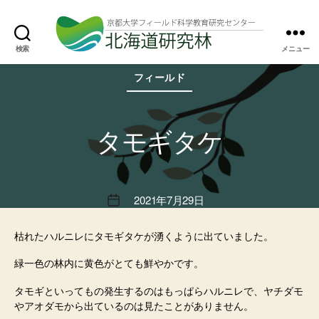
検索
メニュー
北
カ
海
フィールド
テ
道
ゴ
研
リ
究
ー
林
タモギタケ
2021年7月29日
投
稿
日
枯れたハルニレにタモギタケが湧くように出ていました。
緑一色の林内に黄色がとても鮮やかです。
タモギといってもの発生するのはもっぱらハルニレで、ヤチダモ
やアオダモから出ているのは見たことがありません。