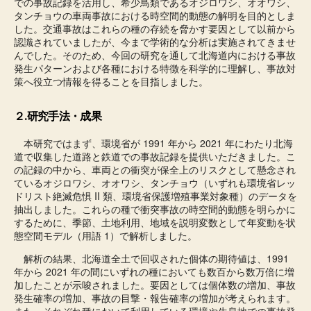
での事故記録を活用し、希少鳥類であるオジロワシ、オオワシ、
タンチョウの車両事故における時空間的動態の解明を目的としま
した。交通事故はこれらの種の存続を脅かす要因として以前から
認識されていましたが、今まで学術的な分析は実施されてきませ
んでした。そのため、今回の研究を通して北海道内における事故
発生パターンおよび各種における特徴を科学的に理解し、事故対
策へ役立つ情報を得ることを目指しました。
２.研究手法・成果
本研究ではまず、環境省が 1991 年から 2021 年にわたり北海
道で収集した道路と鉄道での事故記録を提供いただきました。こ
の記録の中から、車両との衝突が保全上のリスクとして懸念され
ているオジロワシ、オオワシ、タンチョウ（いずれも環境省レッ
ドリスト絶滅危惧 II 類、環境省保護増殖事業対象種）のデータを
抽出しました。これらの種で衝突事故の時空間的動態を明らかに
するために、季節、土地利用、地域を説明変数として年変動を状
態空間モデル（用語 1）で解析しました。
解析の結果、北海道全土で回収された個体の期待値は、1991
年から 2021 年の間にいずれの種においても数百から数万倍に増
加したことが示唆されました。要因としては個体数の増加、事故
発生確率の増加、事故の目撃・報告確率の増加が考えられます。