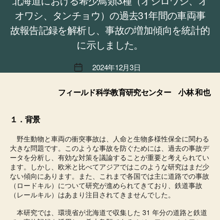
北海道における希少鳥類3種（オジロワシ、オ
オワシ、タンチョウ）の過去31年間の車両事
故報告記録を解析し、事故の増加傾向を統計的
に示しました。
2024年12月3日
投
稿
日
フィールド科学教育研究センター 小林 和也
１．背景
野生動物と車両の衝突事故は、人命と生物多様性保全に関わる
大きな問題です。このような事故を防ぐためには、過去の事故デ
ータを分析し、有効な対策を議論することが重要と考えられてい
ます。しかし、欧米と比べてアジアではこのような研究はまだ少
ない傾向にあります。また、これまで各国では主に道路での事故
（ロードキル）について研究が進められてきており、鉄道事故
（レールキル）はあまり注目されてきませんでした。
本研究では、環境省が北海道で収集した 31 年分の道路と鉄道