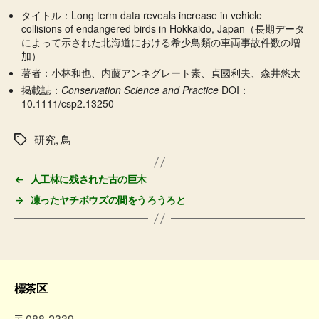
タイトル：Long term data reveals increase in vehicle
collisions of endangered birds in Hokkaido, Japan（長期データ
によって示された北海道における希少鳥類の車両事故件数の増
加）
著者：小林和也、内藤アンネグレート素、貞國利夫、森井悠太
掲載誌：
Conservation Science and Practice
DOI：
10.1111/csp2.13250
研究
,
鳥
タ
グ
←
人工林に残された古の巨木
→
凍ったヤチボウズの間をうろうろと
標茶区
〒088-2339