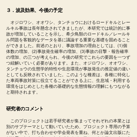
３．波及効果、今後の予定
オジロワシ、オオワシ、タンチョウにおけるロードキルとレー
ルキル事故は長年懸念されてきましたが、本研究では統計的に事
故が増加していることを示し、希少鳥類のロードキル／レールキ
ル問題を客観的なデータを基に議論する重要な基礎を固めること
ができました。前述のとおり、事故増加の理由としては、(1)個
体数の増加、(2)事故発生確率の増加、(3)事故の目撃・報告確率
の増加、の三つが考えられ、今後の研究でこれらの要因を一つず
つ紐解いていく必要があります。また、オジロワシ、オオワシ、
タンチョウの生態学的特性や生息環境が事故発生の推定値の違い
としても反映されていました。このような種差は、各種に特化し
た車両事故対策に役立てることができる上に、生息域・利用する
環境をはじめとした各種の基礎的な生態情報の理解にもつながる
と期待されます。
研究者のコメント
このプロジェクトは若手研究者が集まってそれぞれの本業とは
別のサブテーマとして動いていたため、プロジェクト専用の予算
がない中で、打ち合わせや学会発表を重ね、何とか論文出版にた