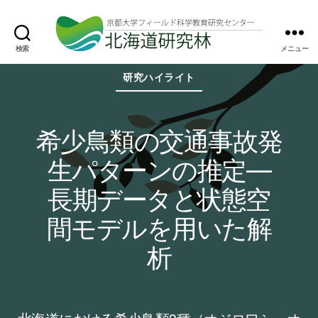
検索
メニュー
北
カ
海
研究ハイライト
テ
道
ゴ
研
リ
究
ー
林
希少鳥類の交通事故発
生パターンの推定―
長期データと状態空
間モデルを用いた解
析