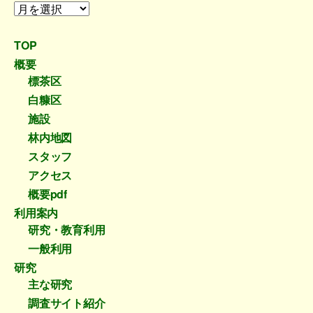
過
去
の
TOP
投
概要
稿
標茶区
白糠区
施設
林内地図
スタッフ
アクセス
概要pdf
利用案内
研究・教育利用
一般利用
研究
主な研究
調査サイト紹介