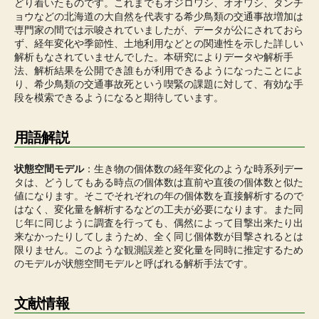
どり着いたものです。これまでもオジロワシ、オオワシ、タンチ
ョウなどの北海道の大自然を代表する希少鳥類の交通事故増加は
専門家の間では示唆されていましたが、データが公にされておら
ず、経年変化や季節性、土地利用などとの関連性を示した詳しい
解析もなされていませんでした。本研究によりデータや解析手
法、解析結果を公開でき誰もが利用できるようになったことによ
り、希少鳥類の交通事故死という喫緊の課題に対して、有効な手
段を模索できるようになると期待しています。
用語解説
状態空間モデル
：生き物の個体数の経年変化のような時系列デー
タは、どうしてもある時点の個体数は直前や直後の個体数と似た
値になります。そこでそれぞれの年の個体数を直接解析するので
はなく、変化量を解析するなどの工夫が必要になります。また同
じ年に同じように調査を行っても、偶然によって目撃出来たり出
来なかったりしてしまうため、全く同じ個体数が目撃されるとは
限りません。このような観測誤差と変化量を同時に推定するため
のモデルが状態空間モデルと呼ばれる解析手法です。
文献情報