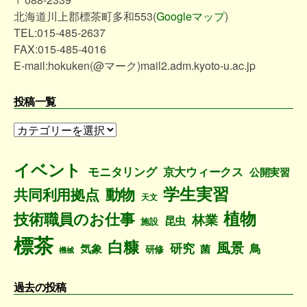
北海道川上郡標茶町多和553(
Googleマップ
)
TEL:015-485-2637
FAX:015-485-4016
E-mail:hokuken(@マーク)mail2.adm.kyoto-u.ac.jp
投稿一覧
投
稿
一
イベント
モニタリング
京大ウィークス
公開実習
覧
学生実習
動物
共同利用拠点
天文
植物
技術職員のお仕事
林業
昆虫
施設
標茶
白糠
風景
研究
鳥
気象
菌
研修
機械
過去の投稿