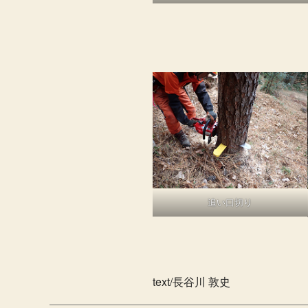
追い口切り
text/長谷川 敦史