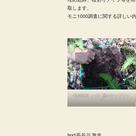
取します。
モニ1000調査に関する詳しい
堆積落葉（A0）層のサンプリン
グ
text/長谷川 敦史