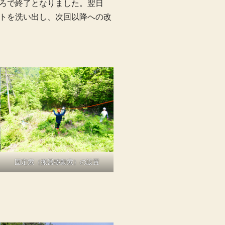
ろで終了となりました。翌日
トを洗い出し、次回以降への改
固定索（搬器移動索）の設置