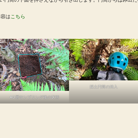
内容は
こちら
採土円筒の挿入
A0層サンプリング後の状態