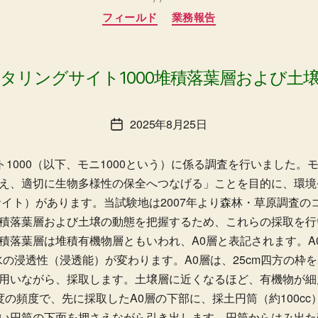
カ
フィールド
業務報告
テ
ゴ
リ
ー
タリングサイト1000堆積落葉層および土
2025年8月25日
投
稿
日
ト1000（以下、モニ1000という）に係る調査を行いました。モ
え、適切に生物多様性の保全へつなげる」ことを目的に、環境省
サイト）があります。当試験地は2007年より森林・草原調査
積落葉層および土壌の動態を把握するため、これらの採取を行
積落葉層は堆積有機物層ともいわれ、A0層と表記されます。A
水の浸透性（浸透能）が変わります。A0層は、25cm四方の枠
用いながら、採取します。土壌層に近くなるほど、有機物が細
の頻度で、先に採取したA0層の下部に、採土円筒（約100c
い円筒の下面を押さえながら引き出します。円筒からはみ出た