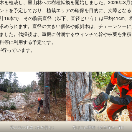
木を植栽し、里山林への樹種転換を開始しました。2026年3
ントを予定しており、植栽エリアの確保を目的に、支障となる
16本で、その胸高直径（以下、直径という）は平均41cm、
求められます。直径の大きい個体や傾斜木は、チェーンソーに
ました。伐採後は、重機に付属するウィンチで幹や枝葉を集積
料等に利用する予定です。
が行っています。
受け口の作成（斜め切り）
受け口の調整（会合線の一致）