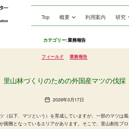
Top
概要
利用案内
研究
カテゴリー:
業務報告
カ
フィールド
業務報告
テ
ゴ
リ
ー
里山林づくりのための外国産マツの伐採
2026年3月17日
投
稿
日
ツ（以下、マツという）を育成していますが、一部のマツは風
が困難となっているエリアがあります。そこで、里山創生プロジ