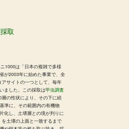
壌採取
ニ1000は「日本の複雑で多様
が2003年に始めた事業で、全
のコアサイトの一つとして、毎年
いました。この採取は
甲虫調査
0層の性状により、その下に続
を基準に、その範囲内の有機物
片化し、土壌層との境が判りに
c）を土壌の上面と一致するまで
礫や樹木等の根を取り除き、採