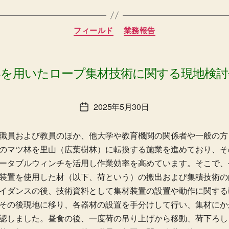
カ
フィールド
業務報告
テ
ゴ
リ
ー
器を用いたロープ集材技術に関する現地検討
2025年5月30日
投
稿
日
職員および教員のほか、他大学や教育機関の関係者や一般の方
のマツ林を里山（広葉樹林）に転換する施業を進めており、そ
ータブルウィンチを活用し作業効率を高めています。そこで、
装置を使用した材（以下、荷という）の搬出および集積技術の
イダンスの後、技術資料として集材装置の設置や動作に関する
その後現地に移り、各器材の設置を手分けして行い、集材にか
認しました。昼食の後、一度荷の吊り上げから移動、荷下ろし