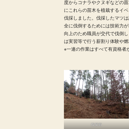
度からコナラやクヌギなどの苗
にこれらの苗木を植栽するイベ
伐採しました。伐採したマツは計
全に伐倒するためには技術力が
向上のため職員が交代で伐倒し
は実習等で行う薪割り体験や燃
※一連の作業はすべて有資格者
伐採前