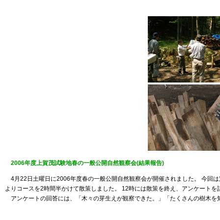
2006年度上賀茂試験地春の一般公開自然観察会(結果報告)
4月22日土曜日に2006年度春の一般公開自然観察会が開催されました。 今回
よりコースを2時間半かけて散策しました。 12時には散策を終え、アンケート
アンケートの回答には、「木々の芽生えが観察できた。」「たくさんの樹木を