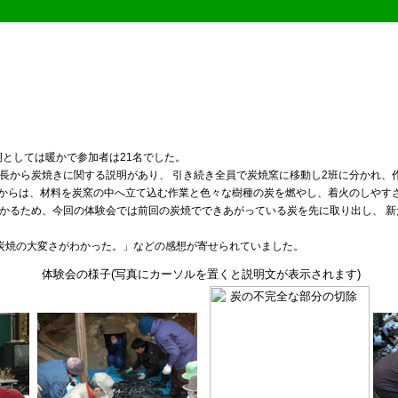
期としては暖かで参加者は21名でした。
班長から炭焼きに関する説明があり、 引き続き全員で炭焼窯に移動し2班に分かれ、
からは、材料を炭窯の中へ立て込む作業と色々な樹種の炭を燃やし、着火のしやす
かかるため、今回の体験会では前回の炭焼でできあがっている炭を先に取り出し、 新
炭焼の大変さがわかった。」などの感想が寄せられていました。
体験会の様子(写真にカーソルを置くと説明文が表示されます)