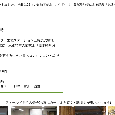
催されました。 当日は23名の参加者があり、午前中は中島試験地長による講義「
5時
ンター里域ステーション上賀茂試験地
電鉄・京都精華大前駅より徒歩約10分)
が保有する生きた樹木コレクションと環境
00円
務所
０６７ 担当：宮川・助野
フィールド学習の様子(写真にカーソルを置くと説明文が表示されます)