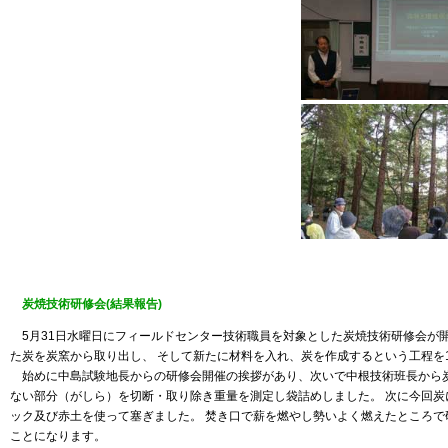
炭焼技術研修会(結果報告)
5月31日水曜日にフィールドセンター技術職員を対象とした炭焼技術研修会が開
た炭を炭窯から取り出し、 そして新たに材料を入れ、炭を作成するという工程を
始めに中島試験地長からの研修会開催の挨拶があり、次いで中根技術班長から
ない部分（がしら）を切断・取り除き重量を測定し袋詰めしました。 次に今回炭
ック及び赤土を使って塞ぎました。 焚き口で薪を燃やし勢いよく燃えたところで
ことになります。