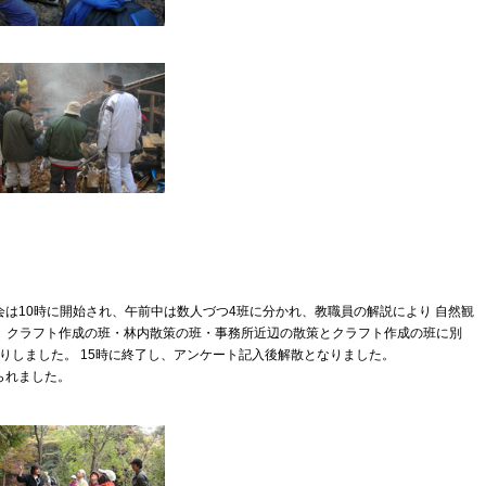
察会は10時に開始され、午前中は数人づつ4班に分かれ、教職員の解説により 自然観
は、クラフト作成の班・林内散策の班・事務所近辺の散策とクラフト作成の班に別
りしました。 15時に終了し、アンケート記入後解散となりました。
られました。