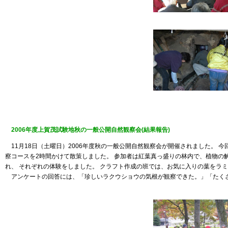
2006年度上賀茂試験地秋の一般公開自然観察会(結果報告)
11月18日（土曜日）2006年度秋の一般公開自然観察会が開催されました。 
察コースを2時間かけて散策しました。 参加者は紅葉真っ盛りの林内で、植物の
れ、 それぞれの体験をしました。 クラフト作成の班では、お気に入りの葉をラ
アンケートの回答には、「珍しいラクウショウの気根が観察できた。」「たく