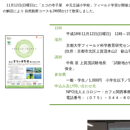
11月12日(日曜日)に「エコの寺子屋 ＠元立誠小学校」フィールド学習が開
の解説により 自然観察コースを2時間かけて散策しました。
日時
平成18年11月12日(日曜日) 11時～1
場所
京都大学フィールド科学教育研究セ
(住所：京都市北区上賀茂本山2 叡山
講師
中島 皇 上賀茂試験地長 「試験地
保全」
参加費
一般・学生／1,000円 小学生以下／5
申込み及び問い合わせ先
NPO法人エコロジー・カフェ関西事
電話番号：（０７５）－３４４－８