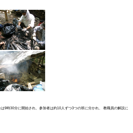
会は9時30分に開始され、参加者は約10人ずつ3つの班に分かれ、 教職員の解説に