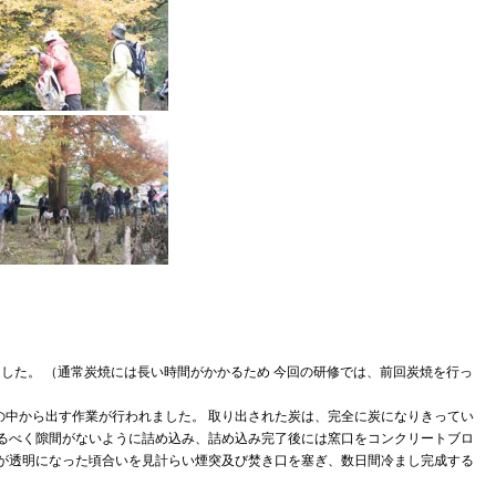
ました。 （通常炭焼には長い時間がかかるため 今回の研修では、前回炭焼を行っ
の中から出す作業が行われました。 取り出された炭は、完全に炭になりきってい
なるべく隙間がないように詰め込み、詰め込み完了後には窯口をコンクリートブロ
煙が透明になった頃合いを見計らい煙突及び焚き口を塞ぎ、数日間冷まし完成する