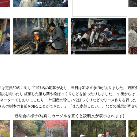
今回は定員30名に対して197名の応募があり、当日は31名の参加がありました。 観
解説を聞いたり 紅葉した落ち葉や松ぼっくりなどを拾ったりしました。 午後から
ミネーターでしおりにしたり、 外国産の珍しい松ぼっくりなどでリース作りを行った
さんの樹木の名前を知ることができた。」 「また参加したい。」などの感想が寄せ
観察会の様子(写真にカーソルを置くと説明文が表示されます)