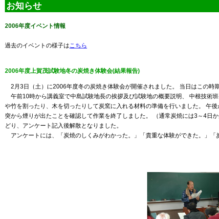
お知らせ
2006年度イベント情報
過去のイベントの様子は
こちら
2006年度上賀茂試験地冬の炭焼き体験会(結果報告)
2月3日（土）に2006年度冬の炭焼き体験会が開催されました。 当日はこの時
午前10時から講義室で中島試験地長の挨拶及び試験地の概要説明、 中根技術
や竹を割ったり、木を切ったりして炭窯に入れる材料の準備を行いました。 午後
突から煙りが出たことを確認して作業を終了しました。 （通常炭焼には3～4日
どり、アンケート記入後解散となりました。
アンケートには、「炭焼のしくみがわかった。」「貴重な体験ができた。」「