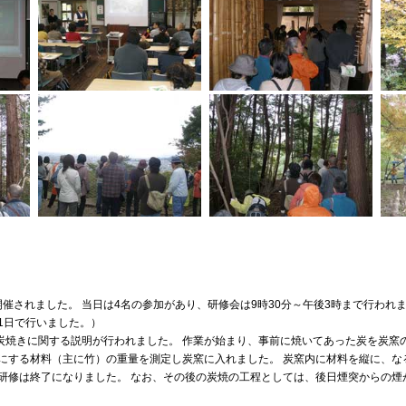
催されました。 当日は4名の参加があり、研修会は9時30分～午後3時まで行われ
1日で行いました。）
炭焼きに関する説明が行われました。 作業が始まり、事前に焼いてあった炭を炭窯
にする材料（主に竹）の重量を測定し炭窯に入れました。 炭窯内に材料を縦に、
研修は終了になりました。 なお、その後の炭焼の工程としては、後日煙突からの