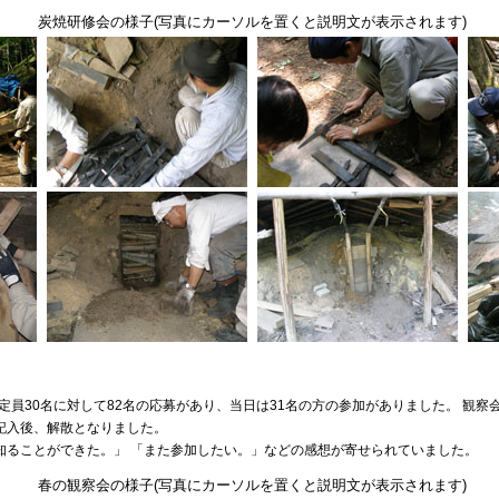
炭焼研修会の様子(写真にカーソルを置くと説明文が表示されます)
は定員30名に対して82名の応募があり、当日は31名の方の参加がありました。 観察
を記入後、解散となりました。
知ることができた。」 「また参加したい。」などの感想が寄せられていました。
春の観察会の様子(写真にカーソルを置くと説明文が表示されます)