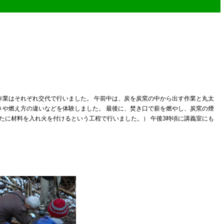
作業はそれぞれ交代で行いました。 午前中は、炭を炭窯の中から出す作業と丸太
さや燃え方の違いなどを体験しました。 最後に、焚き口で薪を燃やし、炭窯の煙
たに材料を入れ火を付けるという工程で行いました。） 午後3時頃に講義室にも