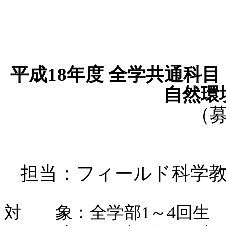
平成18年度 全学共通科
自然環
（
担当：フィールド科学
対 象：全学部1～4回生 