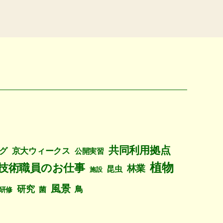
共同利用拠点
グ
京大ウィークス
公開実習
植物
技術職員のお仕事
林業
昆虫
施設
風景
研究
鳥
菌
研修