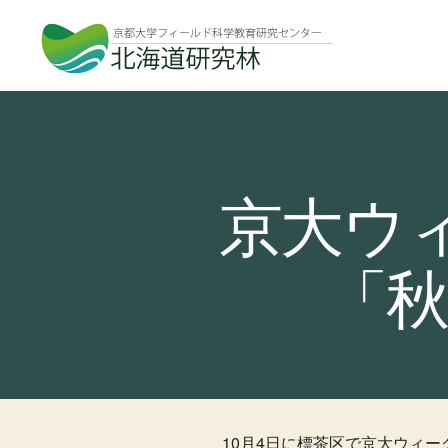
北
海
道
研
究
林
京大ウィ
「秋
10月4日に標茶区で京大ウィー