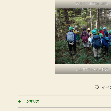
河川や水生生物の解説
人工林でのキノコ採集
イベ
タ
グ
←
シマリス