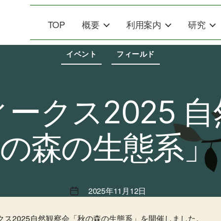
TOP
概要
利用案内
研究
カ
テ
イベント
フィールド
ゴ
リ
ー
ークス2025 
の森の生態系」
2025年11月12日
投
稿
日
クス2025自然観察会「秋の森の生態系」を開催しました。