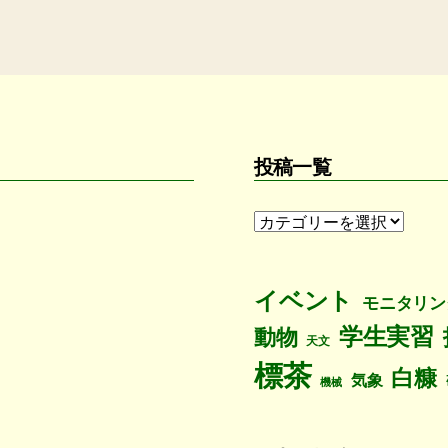
投稿一覧
投
稿
一
覧
イベント
モニタリン
学生実習
動物
天文
標茶
白糠
気象
機械