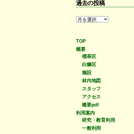
過去の投稿
過
去
の
投
TOP
稿
概要
標茶区
白糠区
施設
林内地図
スタッフ
アクセス
概要pdf
利用案内
研究・教育利用
一般利用