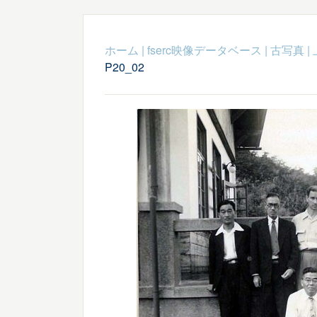
ホーム
|
fserc映像データベース
|
古写真
|
P20_02