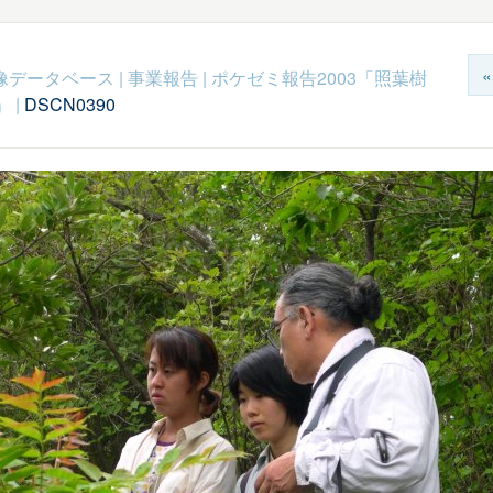
c映像データベース
|
事業報告
|
ポケゼミ報告2003「照葉樹
」
|
DSCN0390