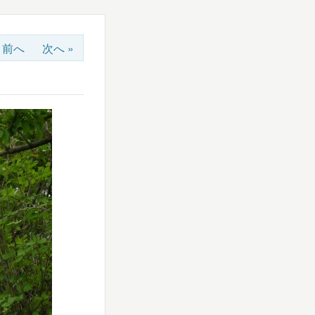
« 前へ
次へ »