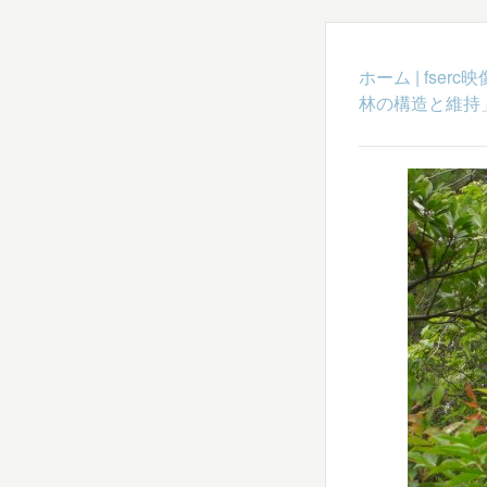
ホーム
|
fser
林の構造と維持