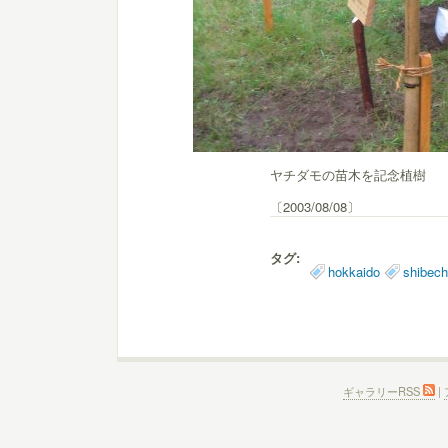
ヤチダモの苗木を記念植樹
〔2003/08/08〕
タグ:
hokkaido
shibec
ギャラリーRSS
|