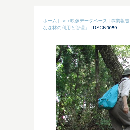
ホーム
|
fserc映像データベース
|
事業報告
な森林の利用と管理」
|
DSCN0089