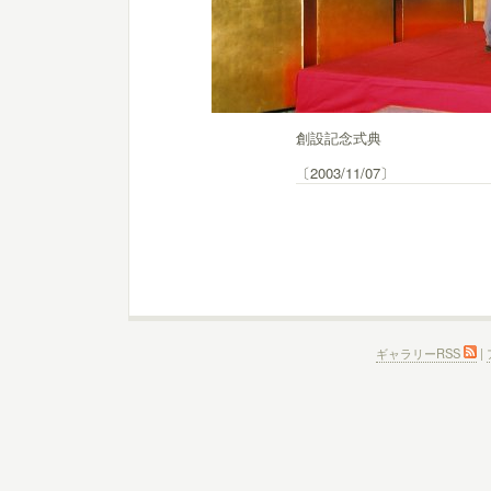
創設記念式典
〔2003/11/07〕
ギャラリーRSS
|