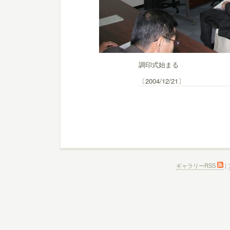
調印式始まる
〔2004/12/21〕
ギャラリーRSS
|