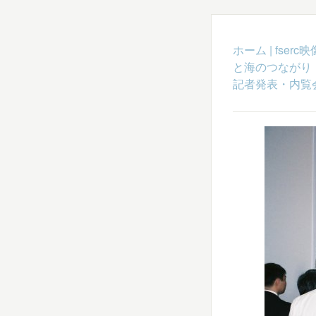
ホーム
|
fser
と海のつながり
記者発表・内覧