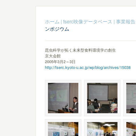
ホーム
|
fserc映像データベース
|
事業報告
ンポジウム
昆虫科学が拓く未来型食料環境学の創生
京大会館
2005年3月2～3日
http://fserc.kyoto-u.ac.jp/wp/blog/archives/15038