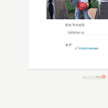
尾池 和夫総長
〔2005/04/14〕
タグ:
kitashirakawa
ギャラリーRSS
|