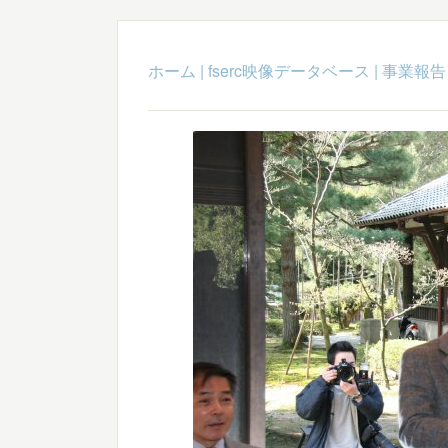
ホーム
|
fserc映像データベース
|
事業報告