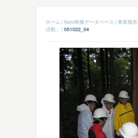
ホーム
|
fserc映像データベース
|
事業報告
活動」
|
051022_04