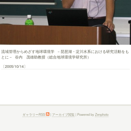
流域管理からめざす地球環境学 －琵琶湖・淀川水系における研究活動をも
とに－ 谷内 茂雄助教授（総合地球環境学研究所）
〔2005/10/14〕
ギャラリーRSS
|
アーカイブ閲覧
| Powered by
Zenphoto