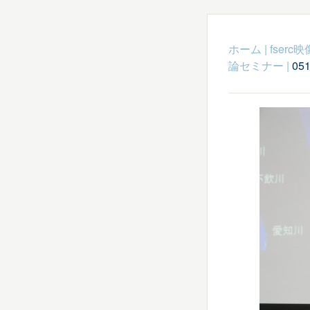
ホーム
|
fser
論セミナー
|
05