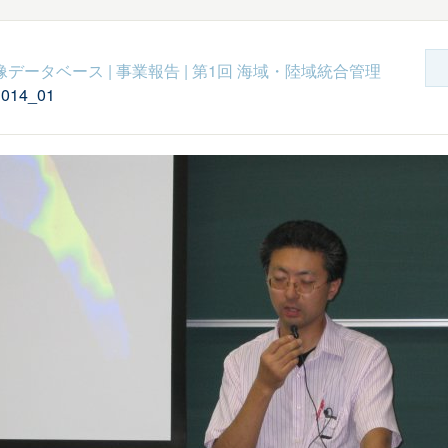
c映像データベース
|
事業報告
|
第1回 海域・陸域統合管理
1014_01