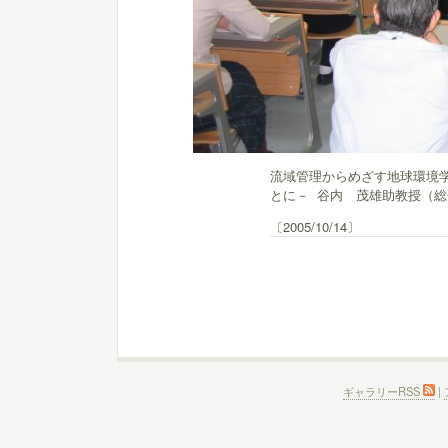
流域管理からめざす地球環境
とに－ 谷内 茂雄助教授（
〔2005/10/14〕
ギャラリーRSS
|