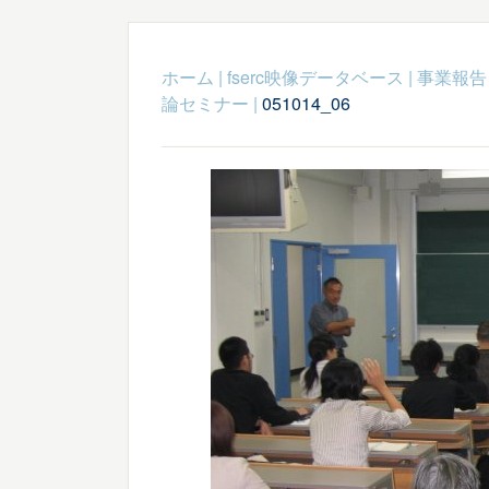
ホーム
|
fserc映像データベース
|
事業報告
論セミナー
|
051014_06