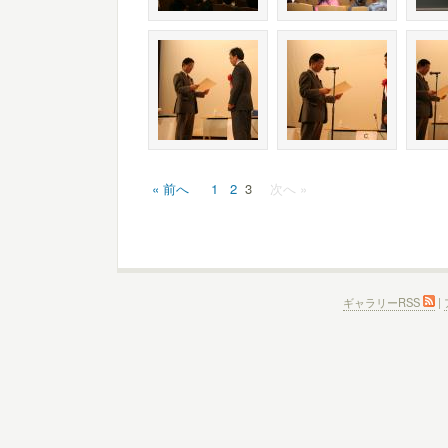
« 前へ
1
2
3
次へ »
ギャラリーRSS
|