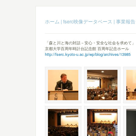
ホーム
|
fserc映像データベース
|
事業報告
「森と川と海の対話－安心・安全な社会を求めて」
京都大学百周年時計台記念館 百周年記念ホール
http://fserc.kyoto-u.ac.jp/wp/blog/archives/13985