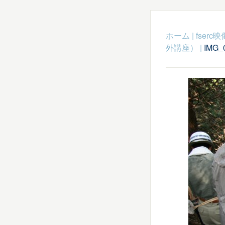
ホーム
|
fser
外講座）
|
IMG_