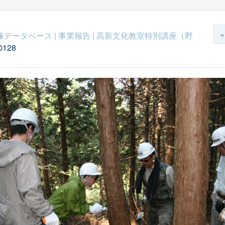
c映像データベース
|
事業報告
|
高新文化教室特別講座（野
0128