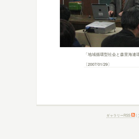
「地域循環型社会と森里海連環
〔2007/01/29〕
ギャラリーRSS
|