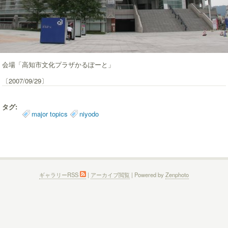
会場「高知市文化プラザかるぽーと」
〔2007/09/29〕
タグ:
major topics
niyodo
ギャラリーRSS
|
アーカイブ閲覧
| Powered by
Zenphoto