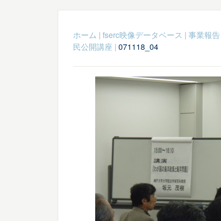
ホーム
|
fserc映像データベース
|
事業報告
民公開講座
|
071118_04