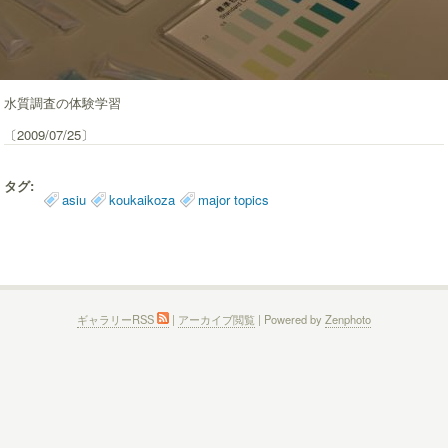
水質調査の体験学習
〔2009/07/25〕
タグ:
asiu
koukaikoza
major topics
ギャラリーRSS
|
アーカイブ閲覧
| Powered by
Zenphoto