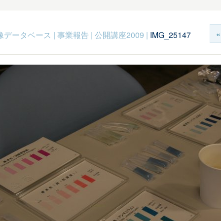
c映像データベース
|
事業報告
|
公開講座2009
|
IMG_25147