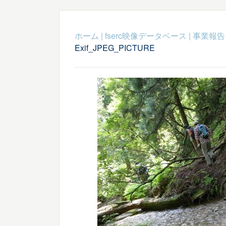
ホーム
|
fserc映像データベース
|
事業報告
Exif_JPEG_PICTURE