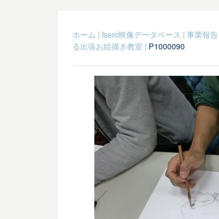
ホーム
|
fserc映像データベース
|
事業報告
る出張お絵描き教室
|
P1000090