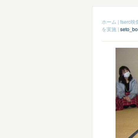
ホーム
|
fser
を実施
|
seto_bo