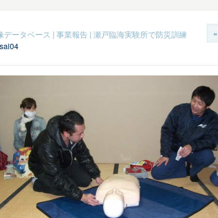
c映像データベース
|
事業報告
|
瀬戸臨海実験所で防災訓練
sai04