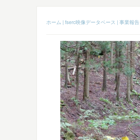
ホーム
|
fserc映像データベース
|
事業報告