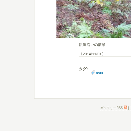
軌道沿いの散策
〔2014/11/01〕
タグ:
asiu
ギャラリーRSS
|