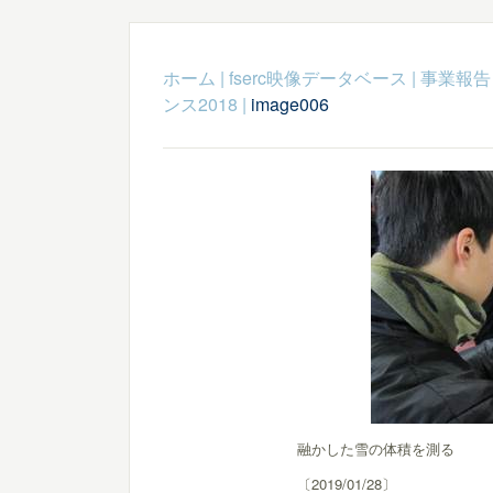
ホーム
|
fserc映像データベース
|
事業報告
ンス2018
|
image006
融かした雪の体積を測る
〔2019/01/28〕