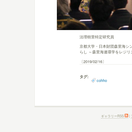
法理樹里特定研究員
京都大学・日本財団森里海シ
らし ～森里海連環学をレジリエ
〔2019/02/16〕
タグ:
cohho
ギャラリーRSS
|