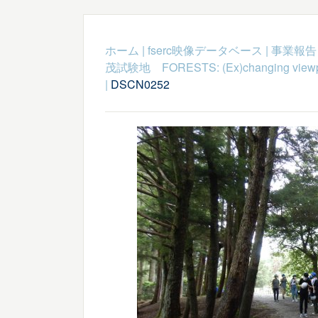
ホーム
|
fserc映像データベース
|
事業報告
茂試験地 FORESTS: (Ex)changing viewpoint
|
DSCN0252