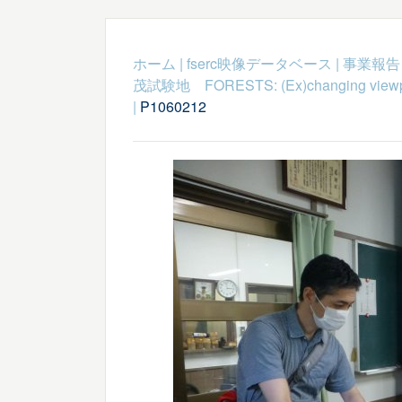
ホーム
|
fserc映像データベース
|
事業報告
茂試験地 FORESTS: (Ex)changing viewpoint
|
P1060212