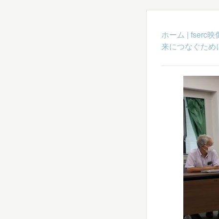
ホーム
|
fser
来につなぐため