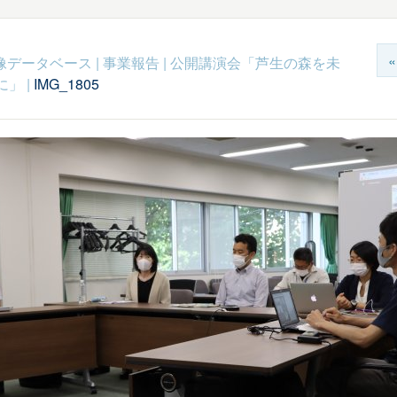
c映像データベース
|
事業報告
|
公開講演会「芦生の森を未
に」
|
IMG_1805