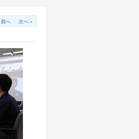
« 前へ
次へ »