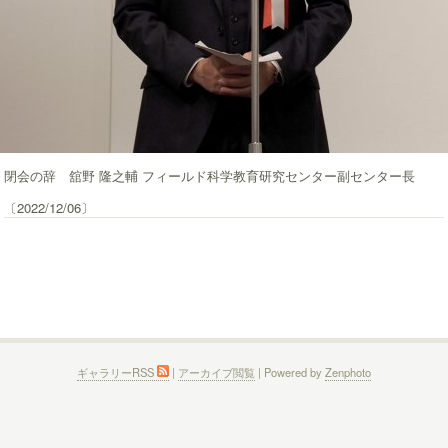
閉会の辞 舘野 隆之輔 フィールド科学教育研究センター副センター長
〔2022/12/06〕
ギャラリーRSS
|
アーカイブ閲覧
| Powered by
Zenphoto