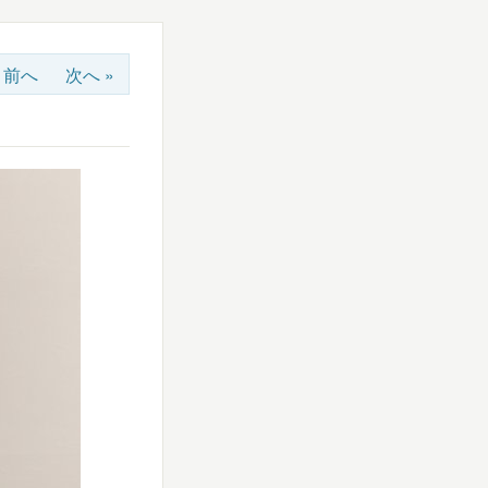
« 前へ
次へ »