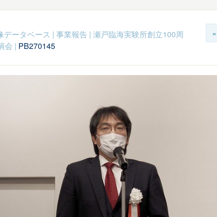
c映像データベース
|
事業報告
|
瀬戸臨海実験所創立100周
演会
|
PB270145