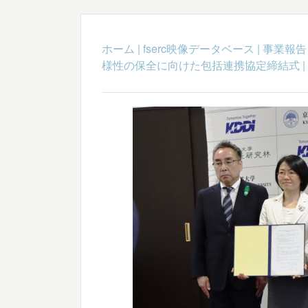
ホーム
|
fserc映像データベース
|
事業報告
様性の保全に向けた包括連携協定締結式
|