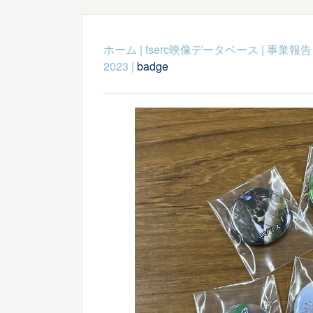
ホーム
|
fserc映像データベース
|
事業報告
2023
|
badge