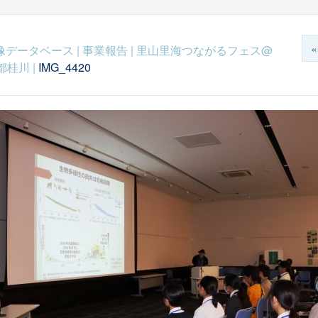
c映像データベース
|
事業報告
|
里山里海つながるフェス@
都桂川
|
IMG_4420