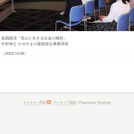
基調講演「里山と生きる社会の構想」
中村伸之 かせやまの森創造社事務局長
〔2023/10/29〕
ギャラリーRSS
|
アーカイブ閲覧
| Powered by
Zenphoto