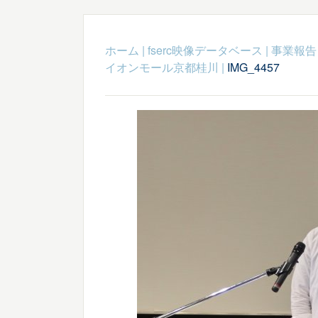
ホーム
|
fserc映像データベース
|
事業報告
イオンモール京都桂川
|
IMG_4457