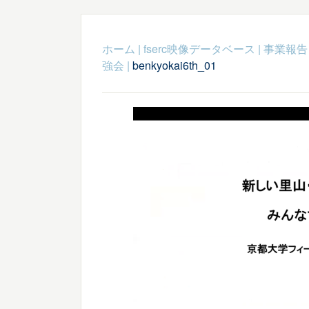
ホーム
|
fserc映像データベース
|
事業報告
強会
|
benkyokai6th_01