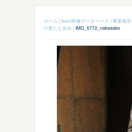
ホーム
|
fserc映像データベース
|
事業報告
の新たな歩み
|
IMG_5772_nakasako