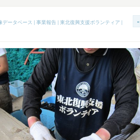
c映像データベース
|
事業報告
|
東北復興支援ボランティア
|