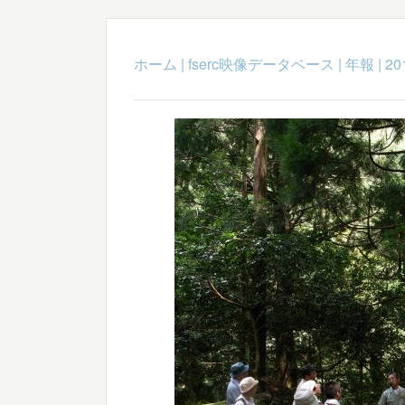
ホーム
|
fserc映像データベース
|
年報
|
20