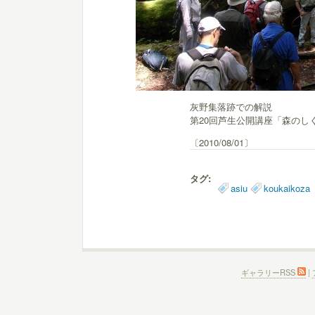
灰野集落跡での解説
第20回芦生公開講座「森のし
〔2010/08/01〕
タグ:
asiu
koukaikoza
ギャラリーRSS
|