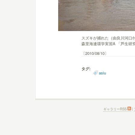
スズキが捕れた（由良川河
森里海連環学実習A 「芦生研
〔2010/08/10〕
タグ:
asiu
ギャラリーRSS
|