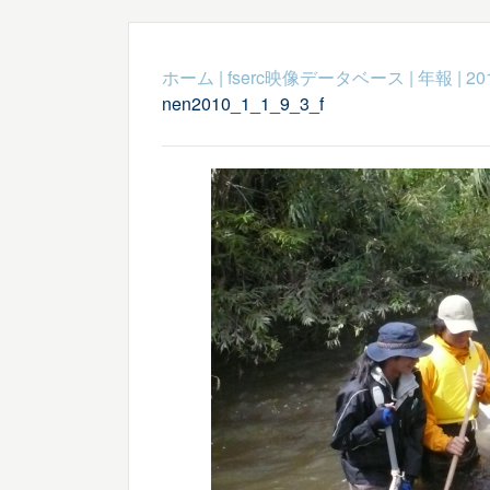
ホーム
|
fserc映像データベース
|
年報
|
20
nen2010_1_1_9_3_f