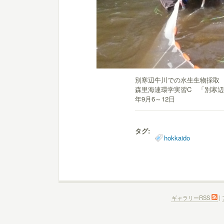
別寒辺牛川での水生生物採
森里海連環学実習C 「別寒辺
年9月6～12日
タグ:
hokkaido
ギャラリーRSS
|