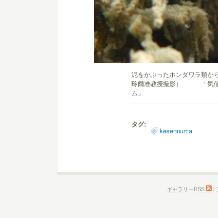
泥をかぶったホンダワラ類から
玲爾准教授撮影） 「気仙
ム」
タグ:
kesennuma
ギャラリーRSS
|