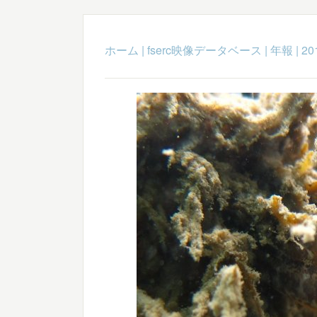
ホーム
|
fserc映像データベース
|
年報
|
20