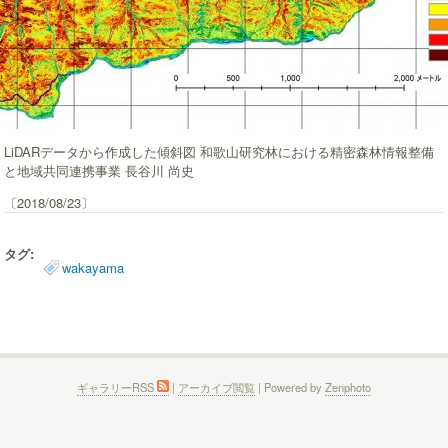
LiDARデータから作成した傾斜図 和歌山研究林における精密森林情報整備
と地域共同連携事業 長谷川 尚史
〔2018/08/23〕
タグ:
wakayama
ギャラリーRSS
|
アーカイブ閲覧
| Powered by
Zenphoto