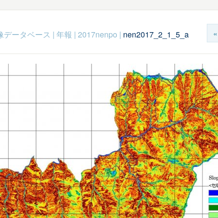
c映像データベース
|
年報
|
2017nenpo
|
nen2017_2_1_5_a