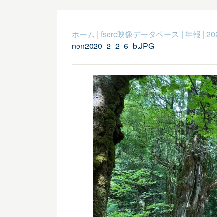
ホーム
|
fserc映像データベース
|
年報
|
20
nen2020_2_2_6_b.JPG