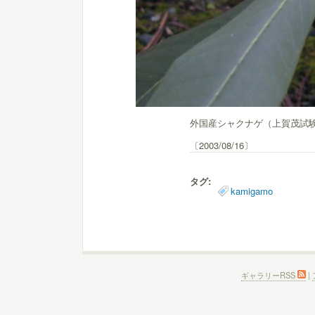
外国産シャクナゲ（上賀茂試
〔2003/08/16〕
タグ:
kamigamo
ギャラリーRSS
|