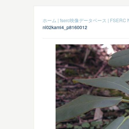
ホーム
|
fserc映像データベース
|
FSERC 
nl02kami4_p8160012