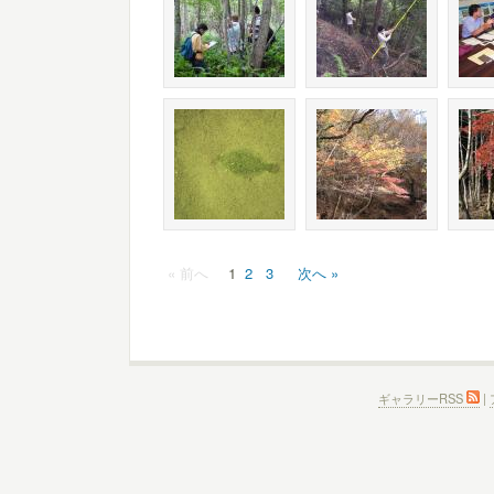
« 前へ
1
2
3
次へ »
ギャラリーRSS
|